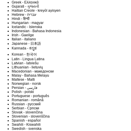
Greek - Ελληνικά
Gujarati - ગુજરાતી
Haitian Creole - kreyòl ayisyen
Hindi - हिन्दी
Hungarian - magyar
Icelandic - íslenska
Indonesian - Bahasa Indonesia
Irish - Gaeilge
Italian - italiano
Japanese - 日本語
Kannada - ಕನ್ನಡ
Korean - 한국어
Latin - Lingua Latina
Latvian - latviešu
Lithuanian - lietuvių
Macedonian - македонски
Malay - Bahasa Melayu
Maltese - Malti
Norwegian - norsk
Polish - polski
Portuguese - português
Romanian - română
Russian - русский
Serbian - Српски
Slovak - slovenčina
Slovenian - slovenščina
Spanish - español
Swahili - Kiswahili
Swedish - svenska