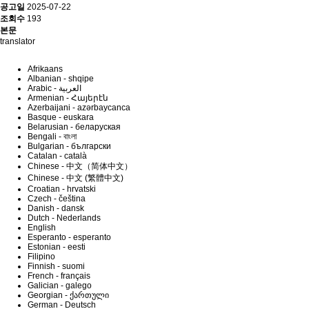
공고일
2025-07-22
조회수
193
본문
translator
Afrikaans
Albanian - shqipe
Armenian - Հայերէն
Azerbaijani - azərbaycanca
Basque - euskara
Belarusian - беларуская
Bengali - বাংলা
Bulgarian - български
Catalan - català
Chinese - 中文（简体中文）
Chinese - 中文 (繁體中文)
Croatian - hrvatski
Czech - čeština
Danish - dansk
Dutch - Nederlands
English
Esperanto - esperanto
Estonian - eesti
Filipino
Finnish - suomi
French - français
Galician - galego
Georgian - ქართული
German - Deutsch